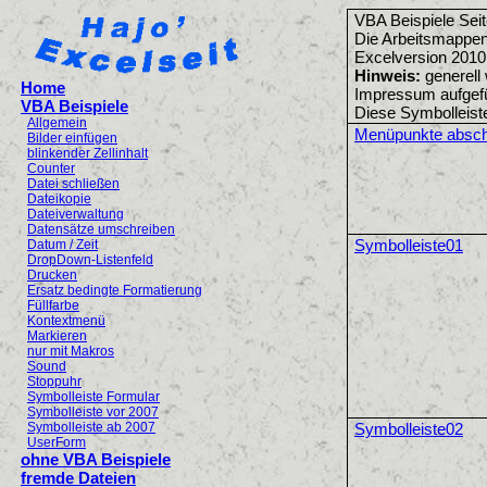
VBA Beispiele Sei
Die Arbeitsmappen
Excelversion 2010
Hinweis:
generell 
Home
Impressum aufgefü
VBA Beispiele
Diese Symbolleist
Allgemein
Menüpunkte absch
Bilder einfügen
blinkender Zellinhalt
Counter
Datei schließen
Dateikopie
Dateiverwaltung
Datensätze umschreiben
Symbolleiste01
Datum / Zeit
DropDown-Listenfeld
Drucken
Ersatz bedingte Formatierung
Füllfarbe
Kontextmenü
Markieren
nur mit Makros
Sound
Stoppuhr
Symbolleiste Formular
Symbolleiste vor 2007
Symbolleiste ab 2007
Symbolleiste02
UserForm
ohne VBA Beispiele
fremde Dateien