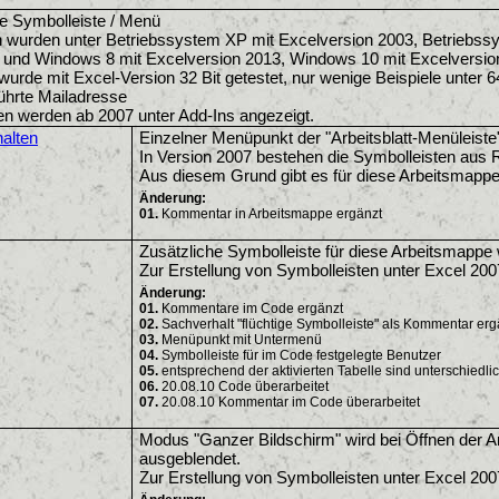
te Symbolleiste / Menü
 wurden unter Betriebssystem XP mit Excelversion 2003, Betriebssy
 und Windows 8 mit Excelversion 2013, Windows 10 mit Excelversion
wurde mit Excel-Version 32 Bit getestet, nur wenige Beispiele unter 64
hrte Mailadresse
en werden ab 2007 unter Add-Ins angezeigt.
alten
Einzelner Menüpunkt der "Arbeitsblatt-Menüleiste"
In Version 2007 bestehen die Symbolleisten aus 
Aus diesem Grund gibt es für diese Arbeitsmappe 
Änderung:
01.
Kommentar in Arbeitsmappe ergänzt
Zusätzliche Symbolleiste für diese Arbeitsmappe w
Zur Erstellung von Symbolleisten unter Excel 200
Änderung:
01.
Kommentare im Code ergänzt
02.
Sachverhalt "flüchtige Symbolleiste" als Kommentar erg
03.
Menüpunkt mit Untermenü
04.
Symbolleiste für im Code festgelegte Benutzer
05.
entsprechend der aktivierten Tabelle sind unterschied
06.
20.08.10 Code überarbeitet
07.
20.08.10 Kommentar im Code überarbeitet
Modus "Ganzer Bildschirm" wird bei Öffnen der A
ausgeblendet.
Zur Erstellung von Symbolleisten unter Excel 200