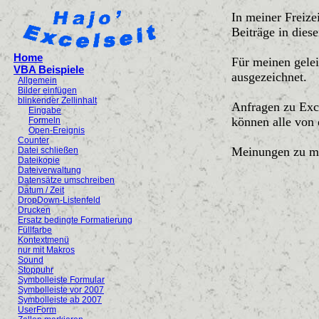
In meiner Freize
Beiträge in dies
Home
Für meinen gelei
VBA Beispiele
ausgezeichnet.
Allgemein
Bilder einfügen
blinkender Zellinhalt
Anfragen zu Exce
Eingabe
können alle von 
Formeln
Open-Ereignis
Counter
Meinungen zu me
Datei schließen
Dateikopie
Dateiverwaltung
Datensätze umschreiben
Datum / Zeit
DropDown-Listenfeld
Drucken
Ersatz bedingte Formatierung
Füllfarbe
Kontextmenü
nur mit Makros
Sound
Stoppuhr
Symbolleiste Formular
Symbolleiste vor 2007
Symbolleiste ab 2007
UserForm