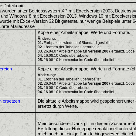
e Dateikopie
 wurden unter Betriebssystem XP mit Excelversion 2003, Betriebssy
 und Windows 8 mit Excelversion 2013, Windows 10 mit Excelversion
wurde mit Excel-Version 32 Bit getestet, nur wenige Beispiele unter 64
hrte Mailadresse
Kopie einer Arbeitsmappe, Werte und Formate.
Änderung:
01.
Farbpalette wieder auf Standard gestellt
02.
Löschen der Tabellen überarbeitet
03.
26.04.07 Arbeitsmappe für
Version 2007
ergänzt, Code
04.
16.08.10 Code überarbeitet
05.
16.08.10 Kommentar im Code überarbeitet
ereich
Kopie einer Arbeitsmappe, Werte und Formate (oh
Änderung:
01.
Löschen der Tabellen überarbeitet
02.
26.04.07 Arbeitsmappe für
Version 2007
ergänzt, Code
03.
16.08.10 Code überarbeitet
04.
16.08.10 Kommentar im Code überarbeitet
n ersetzen
Die aktuelle Arbeitsmappe wird gespeichert unte
ersetzt durch Werte.
Mein besonderer Dank gilt in diesem Zusammenha
Erstellung dieser Homepage redaktionell unterstüt
mich auch auf einige Punkte hingewiesen, die ich 