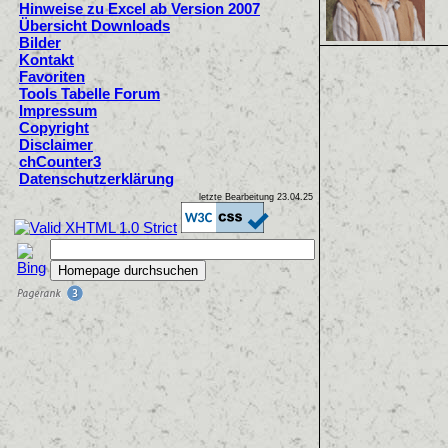
Hinweise zu Excel ab Version 2007
Übersicht Downloads
Bilder
Kontakt
Favoriten
Tools Tabelle Forum
Impressum
Copyright
Disclaimer
chCounter3
Datenschutzerklärung
letzte Bearbeitung
23.04.25