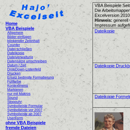
VBA Beispiele Seit
Die Arbeitsmappen
Excelversion 2010
Hinweis:
generell 
Home
Impressum aufgefü
VBA Beispiele
Dateikopie
Allgemein
Bilder einfügen
blinkender Zellinhalt
Counter
Datei schließen
Dateikopie
Dateiverwaltung
Datensätze umschreiben
Datum / Zeit
Dateikopie Druckb
DropDown-Listenfeld
Drucken
Ersatz bedingte Formatierung
Füllfarbe
Kontextmenü
Markieren
nur mit Makros
Dateikopie Formel
Sound
Stoppuhr
Symbolleiste Formular
Symbolleiste vor 2007
Symbolleiste ab 2007
UserForm
ohne VBA Beispiele
fremde Dateien