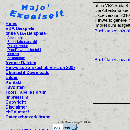
ohne VBA Seite B
Die Arbeitsmappen
Excelversion 2010
Hinweis:
generell 
Home
Impressum aufgefü
VBA Beispiele
Buchstabenanzahl
ohne VBA Beispiele
Allgemein
Buchstabenanzahl
Datumswerte
DropDown-Listenfeld
Indirekt
Zellformate
Buchstabenanzahl
fremde Dateien
Hinweise zu Excel ab Version 2007
Übersicht Downloads
Bilder
Kontakt
Favoriten
Tools Tabelle Forum
Impressum
Copyright
Disclaimer
chCounter3
Datenschutzerklärung
letzte Bearbeitung
23.04.25