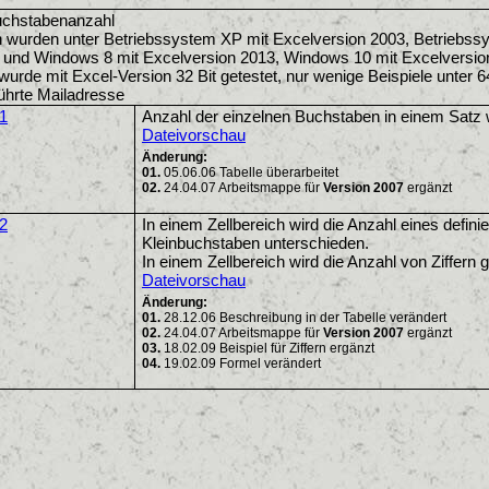
uchstabenanzahl
 wurden unter Betriebssystem XP mit Excelversion 2003, Betriebssy
 und Windows 8 mit Excelversion 2013, Windows 10 mit Excelversion
wurde mit Excel-Version 32 Bit getestet, nur wenige Beispiele unter 64
hrte Mailadresse
1
Anzahl der einzelnen Buchstaben in einem Satz wi
Dateivorschau
Änderung:
01.
05.06.06 Tabelle überarbeitet
02.
24.04.07 Arbeitsmappe für
Version 2007
ergänzt
2
In einem Zellbereich wird die Anzahl eines defi
Kleinbuchstaben unterschieden.
In einem Zellbereich wird die Anzahl von Ziffern g
Dateivorschau
Änderung:
01.
28.12.06 Beschreibung in der Tabelle verändert
02.
24.04.07 Arbeitsmappe für
Version 2007
ergänzt
03.
18.02.09 Beispiel für Ziffern ergänzt
04.
19.02.09 Formel verändert