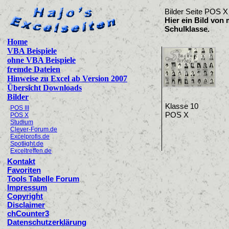
Bilder Seite POS X
Hier ein Bild von 
Schulklasse.
Home
VBA Beispiele
ohne VBA Beispiele
fremde Dateien
Hinweise zu Excel ab Version 2007
Übersicht Downloads
Bilder
Klasse 10
POS III
POS X
POS X
Studium
Clever-Forum.de
Excelprofis.de
Spotlight.de
Exceltreffen.de
Kontakt
Favoriten
Tools Tabelle Forum
Impressum
Copyright
Disclaimer
chCounter3
Datenschutzerklärung